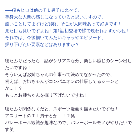
――
僕もヒロは他のＴＬ男子に比べて、
等身大な人間の感じになっていると思いますので、
酷いことしてますけど(笑)、そこが人間味あって好きです！
見た目も良いですよね！第1話初登場で裸で現われますからね！
それでは、今後描いてみたいキャラやエピソード、
掘り下げたい要素などはありますか？
寝たふりだったら、話がシリアスな分、楽しい感じのシーン出し
たいですね！
そういえばお姉ちゃんの仕事って決めてなかったので、
例えば、お姉ちゃんがコンパニオンの仕事してるシーンと
か…！？
もっとお姉ちゃんを掘り下げたいですね！
寝たふり関係なくだと、スポーツ漫画を描きたいですね！
アスリートのＴＬ男子とか…！？笑
バレーボール観戦が趣味なので、バレーボールモノがやりたいで
す笑