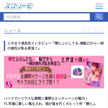
ナ
ビ
作
ゲ
品
ー
検
シ
索
ョ
ン
とやま十成先生インタビュー『寝たふりしても､無駄だから～姉
の彼氏が私を夜這う』
ハードでシリアスな展開と濃厚なエッチシーンが魅力！
TL市場に新しい風を入れ、我が道を行く大ヒット作「寝たふ