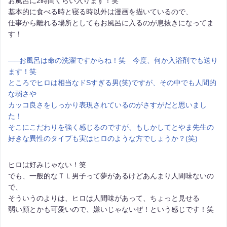
お風呂に2時間くらい入ります！笑
基本的に食べる時と寝る時以外は漫画を描いているので、
仕事から離れる場所としてもお風呂に入るのが息抜きになってま
す！
――
お風呂は命の洗濯ですからね！笑 今度、何か入浴剤でも送り
ます！笑
ところでヒロは相当なドSすぎる男(笑)ですが、その中でも人間的
な弱さや
カッコ良さをしっかり表現されているのがさすがだと思いまし
た！
そこにこだわりを強く感じるのですが、もしかしてとやま先生の
好きな異性のタイプも実はヒロのような方でしょうか？(笑)
ヒロは好みじゃない！笑
でも、一般的なＴＬ男子って夢があるけどあんまり人間味ないの
で、
そういうのよりは、ヒロは人間味があって、ちょっと見せる
弱い顔とかも可愛いので、嫌いじゃないぜ！という感じです！笑