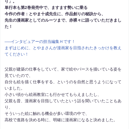
り」。
単行本も第2巻発売中で、ますます勢いに乗る
今作の作者：とやま十成先生に、作品創りの秘訣から、
先生の漫画家としてのルーツまで、赤裸々に語っていただきまし
た！
――
インタビュアーの担当編集Ｈです！
まずはじめに、とやまさんが漫画家を目指されたきっかけを教え
てください！
父親が建築の仕事をしていて、家で絵やパースを描いている姿を
見ていたので、
自分も絵を描く仕事をする、というのを自然と思うようになって
いました。
小さい頃から絵画教室にも行かせてもらえましたし、
父親も昔、漫画家を目指していたという話を聞いていたこともあ
り、
そういった絵に触れる機会が多い環境の中で、
高校で進路を決める時に、明確に漫画家になると決めました。