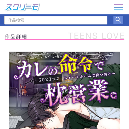
ナ
ビ
作
ゲ
品
ー
検
シ
索
ョ
ン