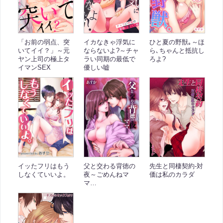
「お前の弱点、突
イカなきゃ浮気に
ひと夏の野獣｡～ほ
いてイイ？」～元
ならないよ?～チャ
ら､ちゃんと抵抗し
ヤン上司の極上タ
ラい同期の最低で
ろよ?
イマンSEX
優しい嘘
イッたフリはもう
父と交わる背徳の
先生と同棲契約-対
しなくていいよ。
夜～ごめんねマ
価は私のカラダ
マ…