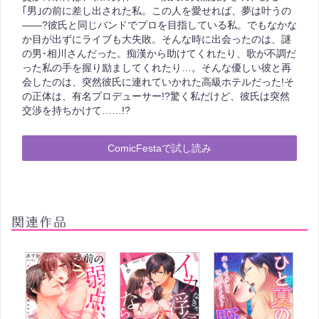
｢男｣の前に差し出された私。この人を愛せれば、夢は叶うの
――?彼氏と同じバンドでプロを目指している私。でもなかな
か目が出ずにライブも大失敗。そんな時に出会ったのは、謎
の男･相川さんだった。痴漢から助けてくれたり、歌が不調だ
った私の手を握り励ましてくれたり…。そんな優しい彼と再
会したのは、突然彼氏に連れていかれた高級ホテルだった!そ
の正体は、有名プロデューサー!?驚く私だけど、彼氏は突然
交渉を持ちかけて……!?
ComicFestaで試し読み