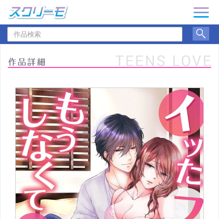
ナ
ビ
作
ゲ
品
ー
検
シ
索
ョ
ン