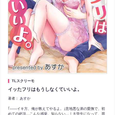
TLスクリーモ
イッたフリはもうしなくていいよ。
著者：
あすか
｢――イキ方、俺が教えてやるよ。｣意地悪な弟の愛撫で、初
めての絶頂…こんな感覚、知らない…！大学生になって、周