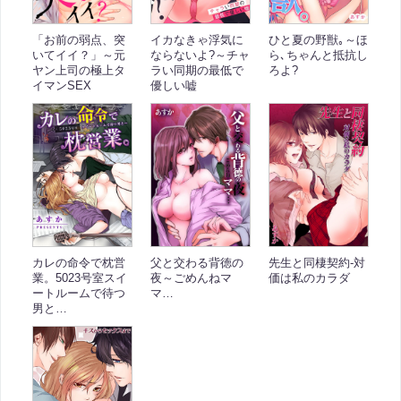
「お前の弱点、突
イカなきゃ浮気に
ひと夏の野獣｡～ほ
いてイイ？」～元
ならないよ?～チャ
ら､ちゃんと抵抗し
ヤン上司の極上タ
ラい同期の最低で
ろよ?
イマンSEX
優しい嘘
カレの命令で枕営
父と交わる背徳の
先生と同棲契約-対
業。5023号室スイ
夜～ごめんねマ
価は私のカラダ
ートルームで待つ
マ…
男と…