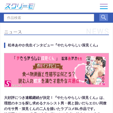
ナ
ビ
作
ゲ
品
ー
検
シ
索
ョ
ン
松本あやか先生インタビュー『やたらやらしい深見くん』
大好評につき連載継続が決定！『やたらやらしい深見くん』は、
理想のネコを探し求めるナルシスト男・梶と脱いだらエロい同僚
のモサ男・深見くんの二人を描いたラブコメBL作品です。