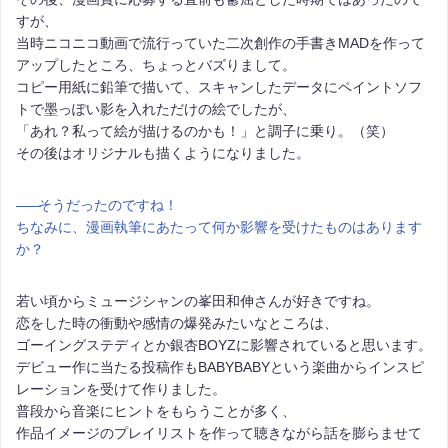
すが、
当時ニコニコ動画で流行っていた二次創作の手書きMADを作って
アップしたところ、ちょっとバズりまして。
コピー用紙に鉛筆で描いて、スキャンしたデータにペイントソフ
トで墨っぽい影を入れただけの絵でしたが、
「あれ？私って絵が描けるのかも！」と調子に乗り。（笑）
その後はオリジナルも描くようになりました。
――
そうだったのですね！
ちなみに、漫画執筆にあたって何か影響を受けたものはあります
か？
若い頃からミュージシャンの峯田和伸さんが好きですね。
恋をした時の衝動や感情の爆発みたいなところは、
ゴーイングステディとか銀杏BOYZに影響されていると思います。
デビュー作に当たる投稿作もBABYBABYという楽曲からインスピ
レーションを受けて作りました。
普段から音楽にヒントをもらうことが多く、
作品イメージのプレイリストを作って聴きながら話を膨らませて