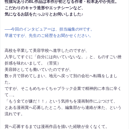
性描写ありのBL作品は本作が初となる作者・松本あやか先生。
こだわりのキャラ造形やエッチシーンなど、
気になるお話をたっぷりとお伺いしました♪
――
今回のインタビュアーは、担当編集のHです。
早速ですが、先生のご経歴をお聞かせください。
高校を卒業して美容学校へ進学したのですが、
入学してすぐに「自分には向いていないな。」と、ものすごい挫
折感を味わいまして。（苦笑）
美容師としても働いていたのですが、
数ヶ月で辞めてしまい、地元へ戻って別の会社へ転職をしまし
た。
ですが、そこもめちゃくちゃブラック企業で精神的に本当に辛く
て…。
「もう全てが嫌だ！！」という気持ちを漫画制作にぶつけて、
とある漫画賞へ応募したところ、編集部から連絡が来た、という
流れです。
賞へ応募するまでは漫画作品を描いた経験が全くなくて。