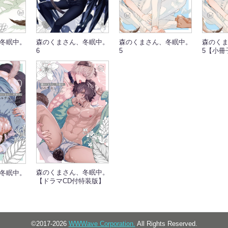
冬眠中。
森のくまさん、冬眠中。
森のくまさん、冬眠中。
森のく
6
5
5【小冊
森のくまさん、冬眠中。
冬眠中。
【ドラマCD付特装版】
©2017-2026
WWWave Corporation.
All Rights Reserved.