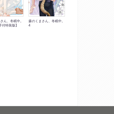
森のくまさん、冬眠中。
まさん、冬眠中。
4
子付特装版】