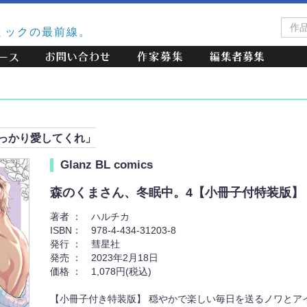
作
ミックの最前線。
品
検
索
っかり愛してくれ」
Glanz BL comics
森のくまさん、冬眠中。4【小冊子付特装版】
著者 ：
ハルチカ
ISBN：
978-4-434-31203-8
発行 ：
彗星社
発売 ：
2023年2月18日
価格 ：
1,078円(税込)
【小冊子付き特装版】 穏やかで楽しい毎日を送るノワとア