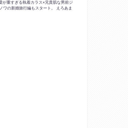
 愛が重すぎる執着カラス×兄貴肌な男前ジ
ノワの新婚旅行編もスタート。 えろあま