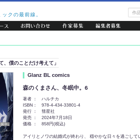
作
ミックの最前線。
品
検
索
て、僕のことだけ考えて」
Glanz BL comics
森のくまさん、冬眠中。6
著者 ：
ハルチカ
ISBN：
978-4-434-33801-4
発行 ：
彗星社
発売 ：
2024年7月18日
価格 ：
858円(税込)
アイリとノワの結婚式が終わり、 穏やかな日々を過ごして