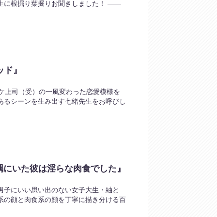
生に根掘り葉掘りお聞きしました！ ――
ッド』
ンケ上司（受）の一風変わった恋愛模様を
あるシーンを生み出す七緒先生をお呼びし
隅にいた彼は淫らな肉食でした』
系男子にいい思い出のない女子大生・紬と
系の顔と肉食系の顔を丁寧に描き分ける百