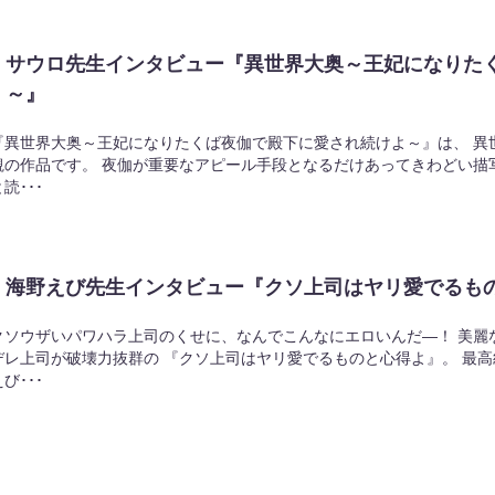
サウロ先生インタビュー『異世界大奥～王妃になりた
～』
『異世界大奥～王妃になりたくば夜伽で殿下に愛され続けよ～』は、 異
観の作品です。 夜伽が重要なアピール手段となるだけあってきわどい描
読･･･
海野えび先生インタビュー『クソ上司はヤリ愛でるも
クソウザいパワハラ上司のくせに、なんでこんなにエロいんだ―！ 美麗
デレ上司が破壊力抜群の 『クソ上司はヤリ愛でるものと心得よ』。 最
び･･･