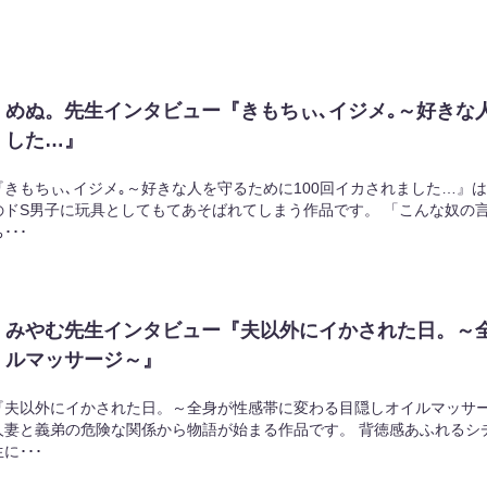
めぬ。先生インタビュー『きもちぃ､イジメ｡～好きな人
した…』
『きもちぃ､イジメ｡～好きな人を守るために100回イカされました…』
のドS男子に玩具としてもてあそばれてしまう作品です。 「こんな奴の
･･･
みやむ先生インタビュー『夫以外にイかされた日。～
ルマッサージ～』
『夫以外にイかされた日。～全身が性感帯に変わる目隠しオイルマッサー
人妻と義弟の危険な関係から物語が始まる作品です。 背徳感あふれるシ
に･･･