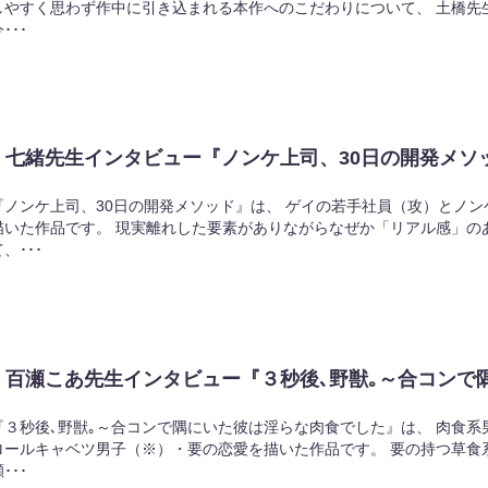
しやすく思わず作中に引き込まれる本作へのこだわりについて、 土橋先
･･･
七緒先生インタビュー『ノンケ上司、30日の開発メソ
『ノンケ上司、30日の開発メソッド』は、 ゲイの若手社員（攻）とノ
描いた作品です。 現実離れした要素がありながらなぜか「リアル感」の
、･･･
百瀬こあ先生インタビュー『３秒後､野獣｡～合コンで
『３秒後､野獣｡～合コンで隅にいた彼は淫らな肉食でした』は、 肉食
ロールキャベツ男子（※）・要の恋愛を描いた作品です。 要の持つ草食
･･･