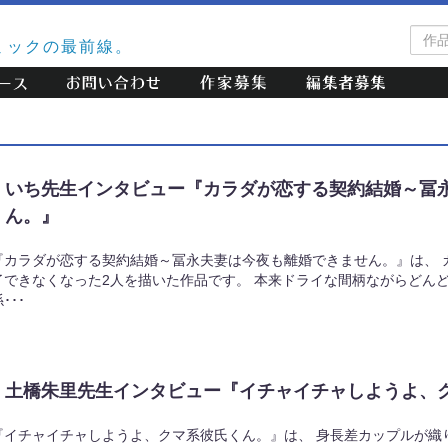
作
ミックの最前線。
品
検
索
いち先生インタビュー『カラダが恋する契約結婚～冨
ん。』
『カラダが恋する契約結婚～冨永夫妻は今夜も離婚できません。』は、 
了できなくなった2人を描いた作品です。 本来ドライな間柄ながらどん
･･･
土橋朱里先生インタビュー『イチャイチャしようよ、
『イチャイチャしようよ、クマ系彼氏くん。』は、 身長差カップルが織