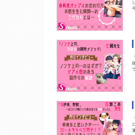
今
て
瀬